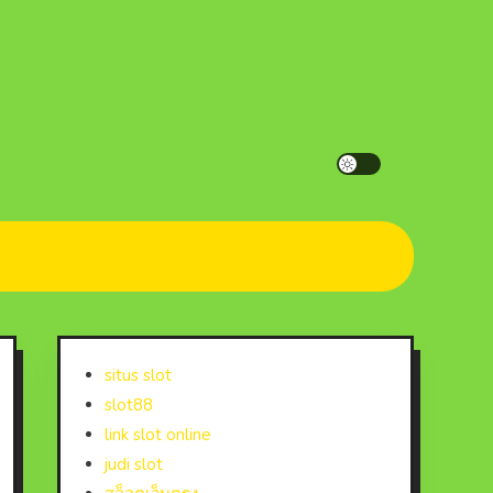
situs slot
slot88
link slot online
judi slot