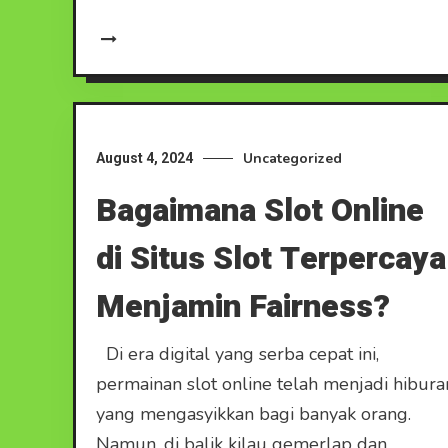
Uncategorized
August 4, 2024
Bagaimana Slot Online
di Situs Slot Terpercaya
Menjamin Fairness?
Di era digital yang serba cepat ini,
permainan slot online telah menjadi hibura
yang mengasyikkan bagi banyak orang.
Namun, di balik kilau gemerlap dan