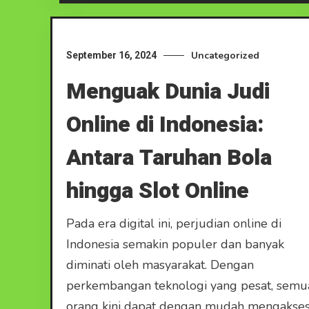
Uncategorized
September 16, 2024
Menguak Dunia Judi
Online di Indonesia:
Antara Taruhan Bola
hingga Slot Online
Pada era digital ini, perjudian online di
Indonesia semakin populer dan banyak
diminati oleh masyarakat. Dengan
perkembangan teknologi yang pesat, semu
orang kini dapat dengan mudah mengakse