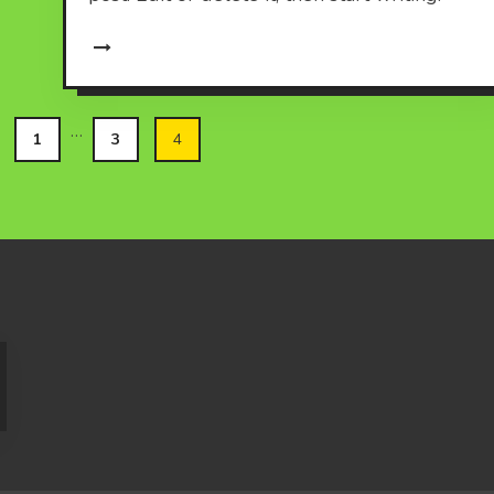
…
1
3
4