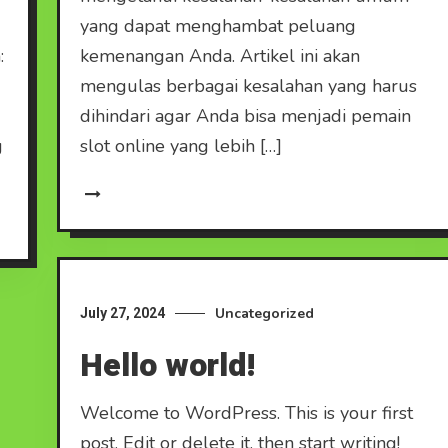
yang dapat menghambat peluang
:
kemenangan Anda. Artikel ini akan
mengulas berbagai kesalahan yang harus
dihindari agar Anda bisa menjadi pemain
g
slot online yang lebih […]
Uncategorized
July 27, 2024
Hello world!
Welcome to WordPress. This is your first
post. Edit or delete it, then start writing!