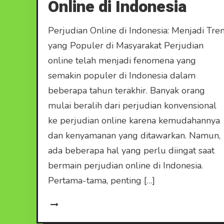
Online di Indonesia
Perjudian Online di Indonesia: Menjadi Tre
yang Populer di Masyarakat Perjudian
online telah menjadi fenomena yang
semakin populer di Indonesia dalam
beberapa tahun terakhir. Banyak orang
mulai beralih dari perjudian konvensional
ke perjudian online karena kemudahannya
dan kenyamanan yang ditawarkan. Namun,
ada beberapa hal yang perlu diingat saat
bermain perjudian online di Indonesia.
Pertama-tama, penting […]