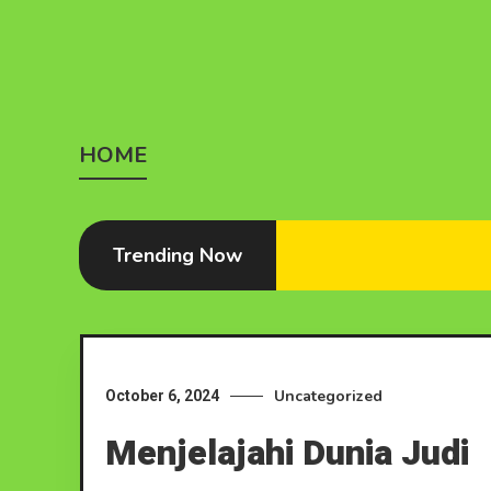
Skip
to
content
HOME
Trending Now
Uncategorized
October 6, 2024
Menjelajahi Dunia Judi