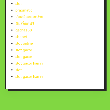
slot
pragmatic
เว็บสล็อตแตกง่าย
ปั่นสล็อตฟรี
gacha168
sbobet
slot online
slot gacor
slot gacor
slot gacor hari ini
slot
slot gacor hari ini