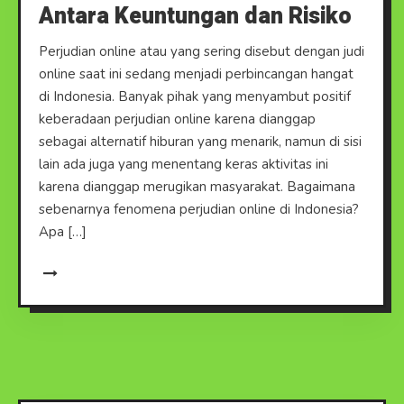
Antara Keuntungan dan Risiko
Perjudian online atau yang sering disebut dengan judi
online saat ini sedang menjadi perbincangan hangat
di Indonesia. Banyak pihak yang menyambut positif
keberadaan perjudian online karena dianggap
sebagai alternatif hiburan yang menarik, namun di sisi
lain ada juga yang menentang keras aktivitas ini
karena dianggap merugikan masyarakat. Bagaimana
sebenarnya fenomena perjudian online di Indonesia?
Apa […]