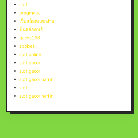
slot
pragmatic
เว็บสล็อตแตกง่าย
ปั่นสล็อตฟรี
gacha168
sbobet
slot online
slot gacor
slot gacor
slot gacor hari ini
slot
slot gacor hari ini