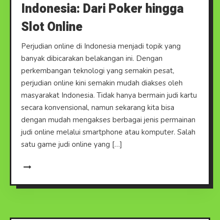
Indonesia: Dari Poker hingga
Slot Online
Perjudian online di Indonesia menjadi topik yang
banyak dibicarakan belakangan ini. Dengan
perkembangan teknologi yang semakin pesat,
perjudian online kini semakin mudah diakses oleh
masyarakat Indonesia. Tidak hanya bermain judi kartu
secara konvensional, namun sekarang kita bisa
dengan mudah mengakses berbagai jenis permainan
judi online melalui smartphone atau komputer. Salah
satu game judi online yang […]